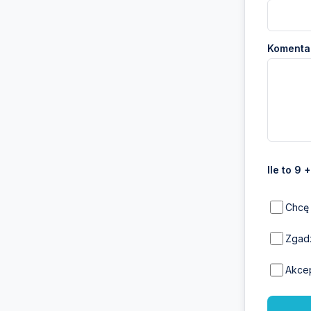
Komentar
Ile to 9 
Chcę 
Zgadz
Akce